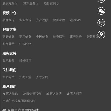
解决方案
OEM业务
项目案例
视频中心
品牌宣传
业务宣传
产品视频
健身课程
运动APP
解决方案
家庭健身
商用健身
全民健身
健身指导
康养健身
智慧教体
案例展示
OEM业务
服务支持
客户服务
维修指导
关注我们
售后电话
招商加盟
人才招聘
联系我们
官方微信
微信视频号
官方微博
官方抖音
米兰电竞集团运动APP
米兰电竞集团国际站